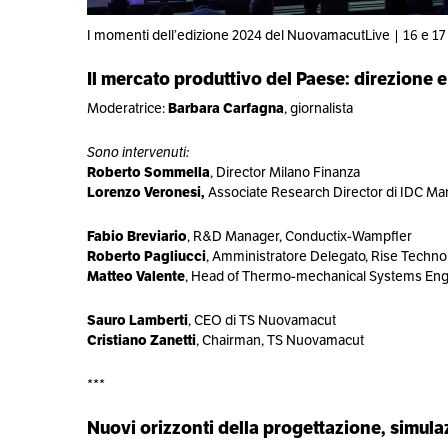
I momenti dell’edizione 2024 del NuovamacutLive | 16 e 17 
Il mercato produttivo del Paese: direzione 
Moderatrice:
Barbara Carfagna
, giornalista
Sono intervenuti:
Roberto Sommella
, Director Milano Finanza
Lorenzo Veronesi,
Associate Research Director di IDC Man
Fabio Breviario
, R&D Manager, Conductix-Wampfler
Roberto Pagliucci
, Amministratore Delegato, Rise Technolo
Matteo Valente
, Head of Thermo-mechanical Systems Eng
Sauro Lamberti
,
CEO di TS Nuovamacut
Cristiano Zanetti
, Chairman, TS Nuovamacut
***
Nuovi orizzonti della progettazione, simula